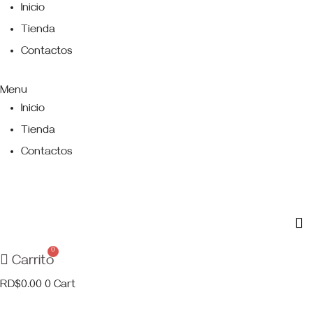
Saltar
Inicio
al
Tienda
contenido
Contactos
Menu
Inicio
Tienda
Contactos
Carrito
RD$
0.00
0
Cart