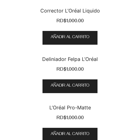
ajustes del plugin -> pestaña Estructura -> Buscar por
Corrector L’Oréal Liquido
precio -> opciones adicionales
RD$
1,000.00
AÑADIR AL CARRITO
Categories
Deliniador Felpa L’Oréal
Uncategorized
(5)
RD$
1,000.00
Cabello & Cuerpo
(1)
AÑADIR AL CARRITO
Cuidado Corporal
(0)
Cuidado Facial
(0)
L’Oréal Pro-Matte
RD$
1,000.00
Cuidado intimo
(0)
Labiales
(0)
AÑADIR AL CARRITO