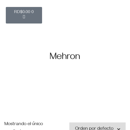
RD$
0.00
0
Mehron
Price
Mostrando el único